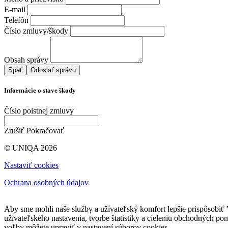
E-mail
Telefón
Číslo zmluvy/škody
Obsah správy
Späť
Informácie o stave škody
Číslo poistnej zmluvy
Zrušiť
Pokračovať
© UNIQA 2026
Nastaviť cookies
Ochrana osobných údajov
Stránka používa cookies
Aby sme mohli naše služby a užívateľský komfort lepšie prispôsobi
užívateľského nastavenia, tvorbe štatistiky a cieleniu obchodných po
voľby môžete upraviť v nastavení súborov cookies.