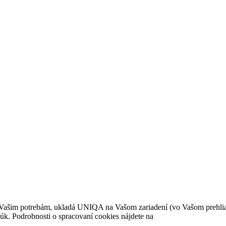
ť Vašim potrebám, ukladá UNIQA na Vašom zariadení (vo Vašom prehlia
núk. Podrobnosti o spracovaní cookies nájdete na
www.uniqa.sk/osobne