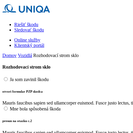
Riešiť škodu
Sledovať škodu
Online služby
Klientský portál
Domov
Vozidlá
Rozhodovací strom sklo
Rozhodovací strom sklo
Ja som zavinil škodu
otvori formular PZP skodca
Mauris faucibus sapien sed ullamcorper euismod. Fusce justo lectus, ti
Mne bola spôsobená škoda
presun na otazku c.2
Mauris faucibus sapien sed ullamcorper euismod. Fusce justo lectus, ti