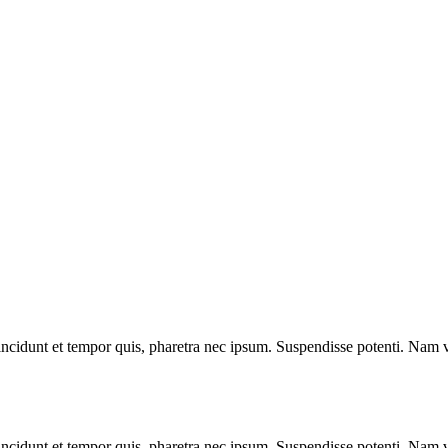
ncidunt et tempor quis, pharetra nec ipsum. Suspendisse potenti. Nam vi
ncidunt et tempor quis, pharetra nec ipsum. Suspendisse potenti. Nam vi